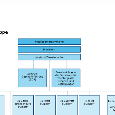
rstreckt sich nicht auf notwendige Cookies, die erforderlich zur B
n und somit gewünschten Website-Funktionen sind. Diese Cooki
ressen und daher unabhängig von einer Einwilligung.