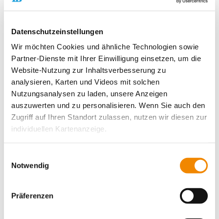
und Reflexion eigener Anteile
Methoden
Datenschutzeinstellungen
Wir möchten Cookies und ähnliche Technologien sowie
Medieneinsatz (Filmbeispiele)
Partner-Dienste mit Ihrer Einwilligung einsetzen, um die
Kleingruppenarbeit
Website-Nutzung zur Inhaltsverbesserung zu
Plenumsarbeit
Impulsreferate
analysieren, Karten und Videos mit solchen
exemplarische Fallarbeit
Nutzungsanalysen zu laden, unsere Anzeigen
auszuwerten und zu personalisieren. Wenn Sie auch den
Zugriff auf Ihren Standort zulassen, nutzen wir diesen zur
individuellen Kartenanzeige.
Termin
Soweit es für diese Zwecke erforderlich ist, erhalten
Einwilligungsauswahl
27.05.-28.05.2026
unsere Partner Daten wie Ihre IP-Adresse und
Notwendig
Beginn am ersten Tag: 10:00 Uhr
verarbeiten diese zusammen mit Daten von anderen
Ende am letzten Tag: 16:00 Uhr
Websites. Die Partner erkennen mitunter auch, wenn Sie
Leitung
Präferenzen
zum Website-Besuch verschiedene Geräte verwenden,
Steffen Burger
und verknüpfen die Daten geräteübergreifend. Dabei
Ort